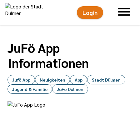
Login
Hauptnavigati
JuFö App
Informationen
Jufö App
Neuigkeiten
App
Stadt Dülmen
Jugend & Familie
JuFö Dülmen